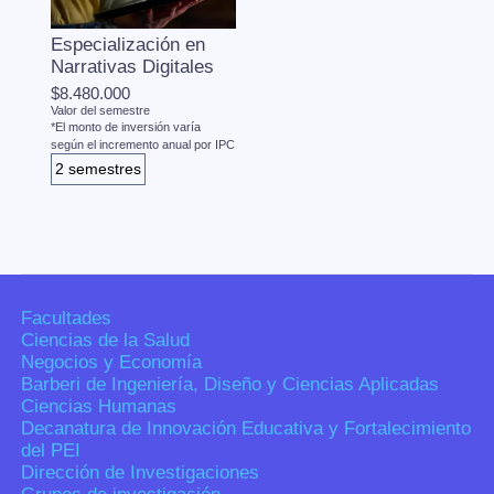
Especialización en
Narrativas Digitales
$8.480.000
Valor del semestre
*El monto de inversión varía
según el incremento anual por IPC
2 semestres
Facultades
Ciencias de la Salud
Negocios y Economía
Barberi de Ingeniería, Diseño y Ciencias Aplicadas
Ciencias Humanas
Decanatura de Innovación Educativa y Fortalecimiento
del PEI
Dirección de Investigaciones