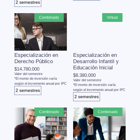
2 semestres
combinado
virtual
Especialización en
Especialización en
Derecho Público
Desarrollo Infantil y
Educación Inicial
$14.780.000
Valor del semestre
$8.380.000
*El monto de inversión varía
Valor del semestre
según el incremento anual por IPC
*El monto de inversión varía
2 semestres
según el incremento anual por IPC
2 semestres
combinado
combinado