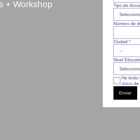
os + Workshop
Tipo de docu
Número de d
Ciudad *
Nivel Educati
He leído 
datos
de 