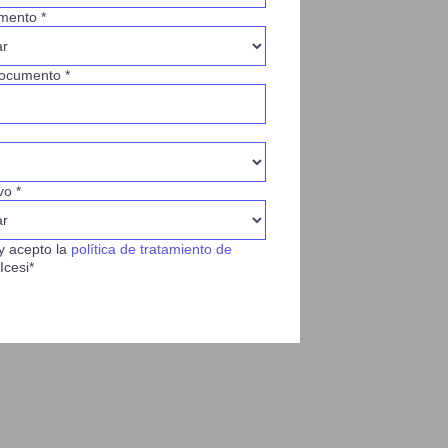
mento *
ocumento *
vo *
y acepto la
política de tratamiento de
Icesi*