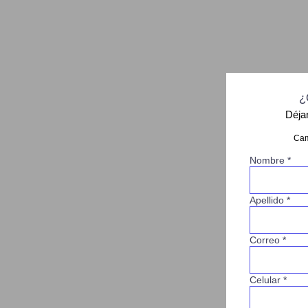
¿
Déja
Cam
Nombre *
Apellido *
Correo *
Celular *