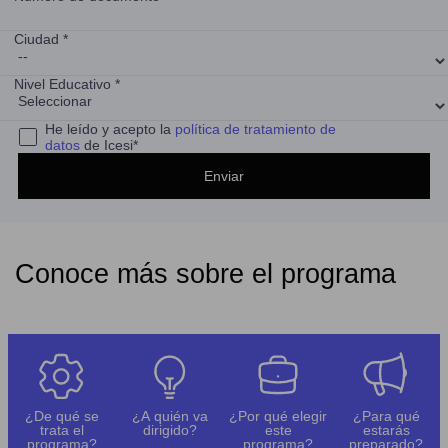
Ciudad *
Nivel Educativo *
He leído y acepto la
política de tratamiento de
datos
de Icesi*
Conoce más sobre el programa
¿De qué se
¿A quién va
¿Por qué elegir
¿Para qué
trata el
dirigido?
este
estarás
programa?
programa?
preparado?