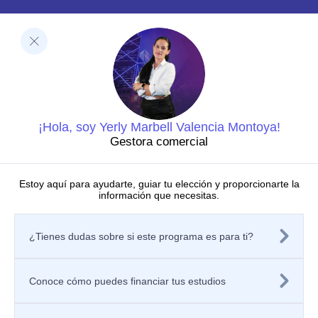
Facultades
Ciencias de la Salud
Negocios y Economía
Barberi de Ingeniería, Diseño y Ciencias Aplicadas
Ciencias Humanas
Decanatura de Innovación Educativa y Fortalecimiento
del PEI
Dirección de Investigaciones
¡Hola, soy Yerly Marbell Valencia Montoya!
Grupos de investigación
Gestora comercial
Centros de investigación
Semilleros de investigación
Proyectos de investigación
Estoy aquí para ayudarte, guiar tu elección y proporcionarte la
información que necesitas.
Directorio de investigadores
Nuestras publicaciones
Políticas
¿Tienes dudas sobre si este programa es para ti?
Tratamiento de datos personales
Política de privacidad de los sitios web
Aviso de privacidad
Mecanismos o canales de atención
Conoce cómo puedes financiar tus estudios
Contáctanos
Solicitar información