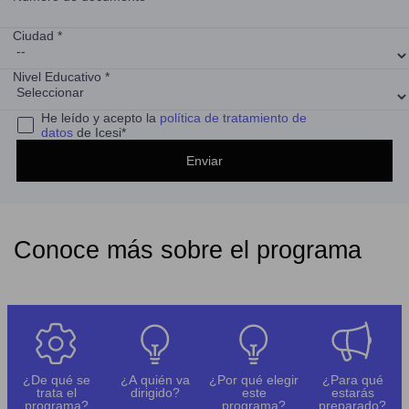
Ciudad *
Nivel Educativo *
He leído y acepto la
política de tratamiento de
datos
de Icesi*
Conoce más sobre el programa
¿De qué se
¿A quién va
¿Por qué elegir
¿Para qué
trata el
dirigido?
este
estarás
programa?
programa?
preparado?