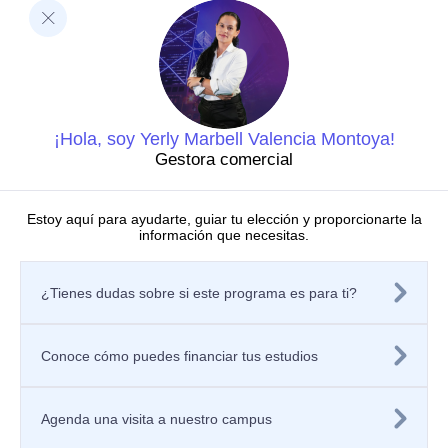
Ciencias de la Salud
Negocios y Economía
Barberi de Ingeniería, Diseño y Ciencias Aplicadas
Ciencias Humanas
Decanatura de Innovación Educativa y Fortalecimiento
del PEI
Dirección de Investigaciones
¡Hola, soy Yerly Marbell Valencia Montoya!
Grupos de investigación
Gestora comercial
Centros de investigación
Semilleros de investigación
Proyectos de investigación
Estoy aquí para ayudarte, guiar tu elección y proporcionarte la
información que necesitas.
Directorio de investigadores
Nuestras publicaciones
Políticas
¿Tienes dudas sobre si este programa es para ti?
Tratamiento de datos personales
Política de privacidad de los sitios web
Aviso de privacidad
Mecanismos o canales de atención
Conoce cómo puedes financiar tus estudios
Contáctanos
Solicitar información
Registra tu PQRSF
Agenda una visita a nuestro campus
Universidad Icesi, Calle 18 No. 122-135