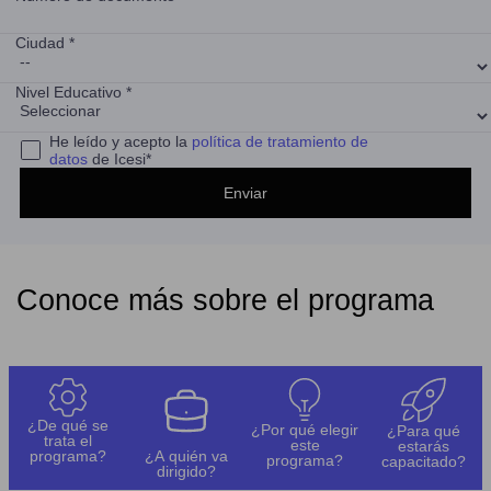
Ciudad *
Nivel Educativo *
He leído y acepto la
política de tratamiento de
datos
de Icesi*
Conoce más sobre el programa
¿De qué se
¿Por qué elegir
¿Para qué
trata el
este
estarás
programa?
¿A quién va
programa?
capacitado?
dirigido?