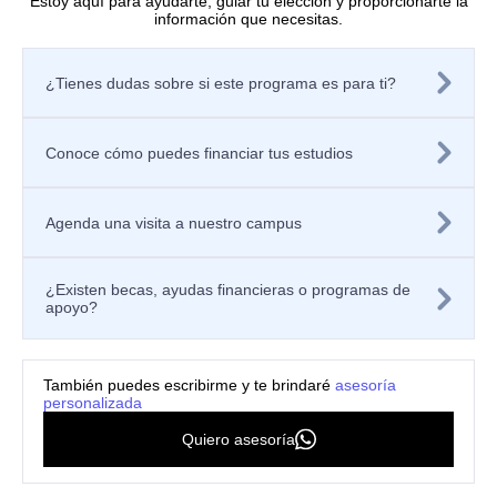
Estoy aquí para ayudarte, guiar tu elección y proporcionarte la
información que necesitas.
Directorio de investigadores
Nuestras publicaciones
Políticas
¿Tienes dudas sobre si este programa es para ti?
Tratamiento de datos personales
Política de privacidad de los sitios web
Aviso de privacidad
Mecanismos o canales de atención
Conoce cómo puedes financiar tus estudios
Contáctanos
Solicitar información
Registra tu PQRSF
Agenda una visita a nuestro campus
Universidad Icesi, Calle 18 No. 122-135
Pance, Cali – Colombia
Teléfono: +57 (602) 555 2334
¿Existen becas, ayudas financieras o programas de
Celular: +57 300 910 8606
apoyo?
ventanillaunica@icesi.edu.co
También puedes escribirme y te brindaré
asesoría
personalizada
48 horas
Quiero asesoría
$4.121.712
Valor de la
Quiero asesoría
personalizada
Matrícula