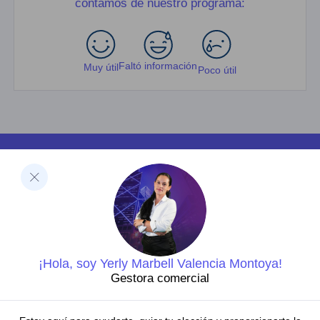
contamos de nuestro programa:
Faltó información
Muy útil
Poco útil
Facultades
Ciencias de la Salud
Negocios y Economía
Barberi de Ingeniería, Diseño y Ciencias Aplicadas
Ciencias Humanas
Decanatura de Innovación Educativa y Fortalecimiento
del PEI
Dirección de Investigaciones
¡Hola, soy Yerly Marbell Valencia Montoya!
Grupos de investigación
Gestora comercial
Centros de investigación
Semilleros de investigación
Proyectos de investigación