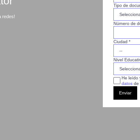
tor
Tipo de docu
a redes!
Número de d
Ciudad *
Nivel Educati
He leído 
datos
de 