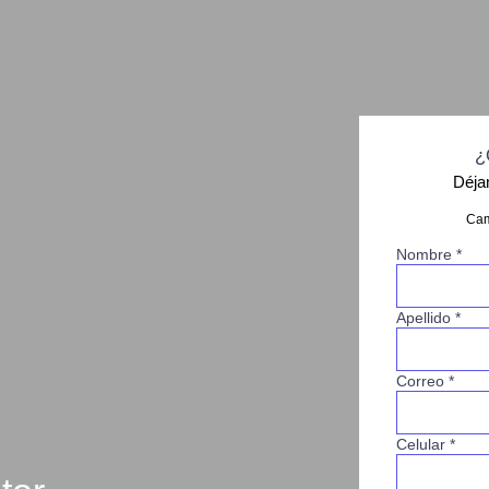
¿
Déja
Cam
Nombre *
Apellido *
Correo *
Celular *