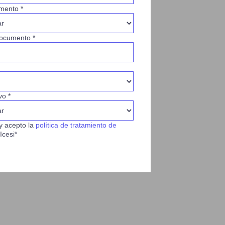
mento *
ocumento *
vo *
y acepto la
política de tratamiento de
Icesi*