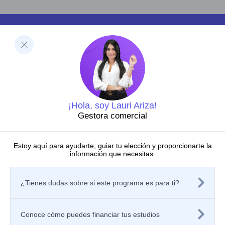
Facultades
Ciencias de la Salud
Negocios y Economía
Barberi de Ingeniería, Diseño y Ciencias Aplicadas
Ciencias Humanas
Decanatura de Innovación Educativa y Fortalecimiento
del PEI
Dirección de Investigaciones
¡Hola, soy Lauri Ariza!
Grupos de investigación
Gestora comercial
Centros de investigación
Semilleros de investigación
Proyectos de investigación
Estoy aquí para ayudarte, guiar tu elección y proporcionarte la
Directorio de investigadores
información que necesitas.
Nuestras publicaciones
Políticas
¿Tienes dudas sobre si este programa es para ti?
Tratamiento de datos personales
Política de privacidad de los sitios web
Aviso de privacidad
Mecanismos o canales de atención
Conoce cómo puedes financiar tus estudios
Contáctanos