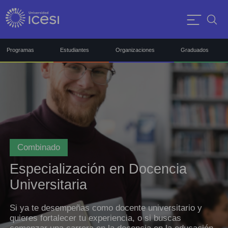
Programas
Estudiantes
Organizaciones
Graduados
Combinado
Especialización en Docencia
Universitaria
Si ya te desempeñas como docente universitario y
quieres fortalecer tu experiencia, o si buscas