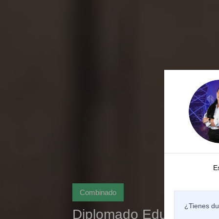
E
Combinado
¿Tienes du
Diplomado Educador en