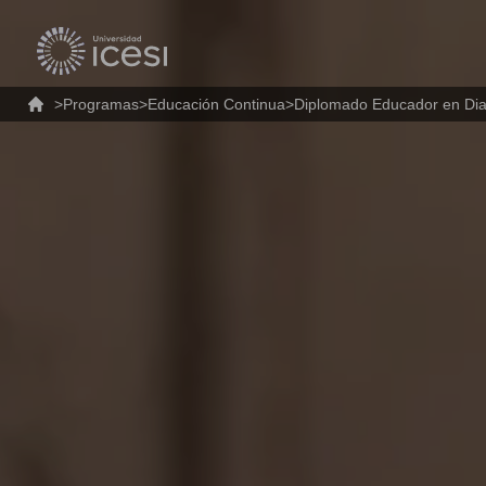
>
Programas
>
Educación Continua
>
Diplomado Educador en Di