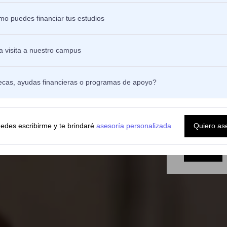
Tipo de docu
o puedes financiar tus estudios
te diabético, considerando los
las tecnologías de vanguardia.
Número de d
 visita a nuestro campus
Ciudad *
ecas, ayudas financieras o programas de apoyo?
Nivel Educati
edes escribirme y te brindaré
asesoría personalizada
Quiero as
He leído 
datos
de 