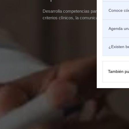
Conoce cóm
Desarrolla competencias para educar al pacien
criterios clínicos, la comunicación asertiva y 
Agenda una
¿Existen b
También pu