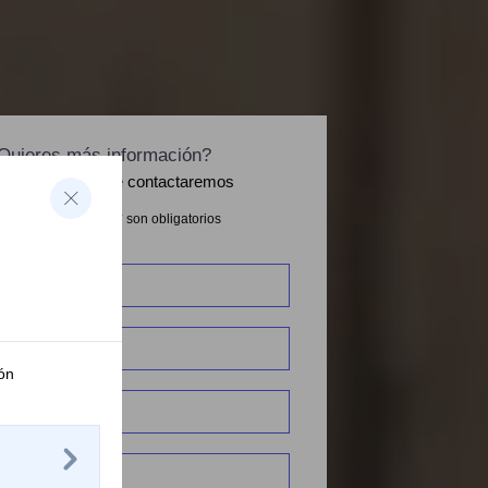
Quieres más información?
nos tus datos y te contactaremos
pos marcados con * son obligatorios
ón