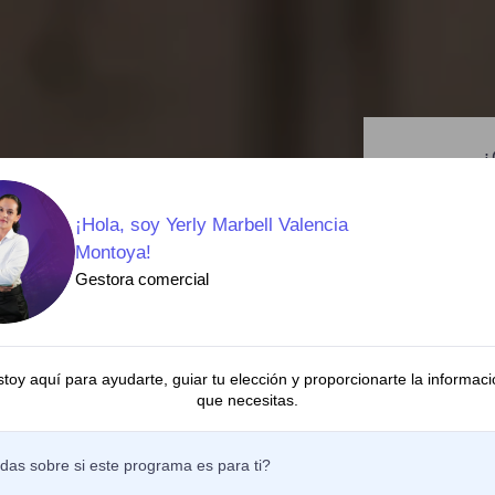
¿
Déja
Cam
¡Hola, soy Yerly Marbell Valencia
Montoya!
Nombre *
Gestora comercial
Apellido *
stoy aquí para ayudarte, guiar tu elección y proporcionarte la informaci
Correo *
que necesitas.
Celular *
das sobre si este programa es para ti?
 Diabetes