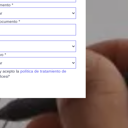
mento *
ocumento *
vo *
y acepto la
política de tratamiento de
Icesi*