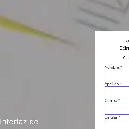
¿
Déja
Cam
Nombre *
Apellido *
Correo *
Celular *
Interfaz de