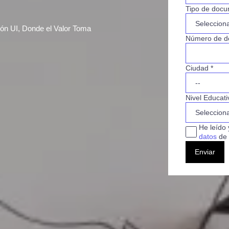
Tipo de docu
ión UI, Donde el Valor Toma
Número de d
Ciudad *
Nivel Educati
He leído 
datos
de 