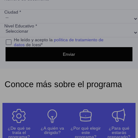
Ciudad *
Nivel Educativo *
He leído y acepto la
política de tratamiento de
datos
de Icesi*
Conoce más sobre el programa
¿De qué se
¿A quién va
¿Por qué elegir
¿Para qué
trata el
dirigido?
este
estarás
programa?
programa?
preparado?