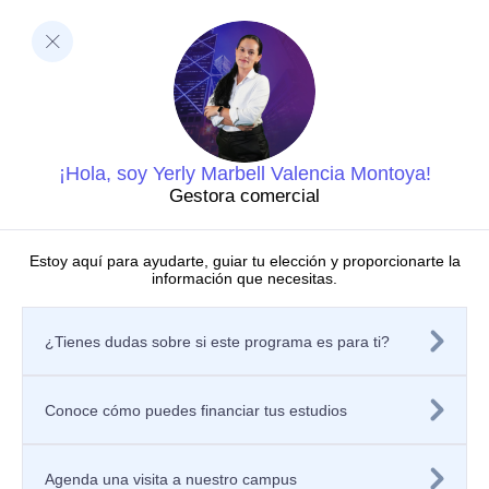
Facultades
Ciencias de la Salud
Negocios y Economía
Barberi de Ingeniería, Diseño y Ciencias Aplicadas
Ciencias Humanas
Decanatura de Innovación Educativa y Fortalecimiento
del PEI
Dirección de Investigaciones
¡Hola, soy Yerly Marbell Valencia Montoya!
Grupos de investigación
Gestora comercial
Centros de investigación
Semilleros de investigación
Proyectos de investigación
Estoy aquí para ayudarte, guiar tu elección y proporcionarte la
información que necesitas.
Directorio de investigadores
Nuestras publicaciones
Políticas
¿Tienes dudas sobre si este programa es para ti?
Tratamiento de datos personales
Política de privacidad de los sitios web
Aviso de privacidad
Mecanismos o canales de atención
Conoce cómo puedes financiar tus estudios
Contáctanos
Solicitar información
Registra tu PQRSF
Agenda una visita a nuestro campus