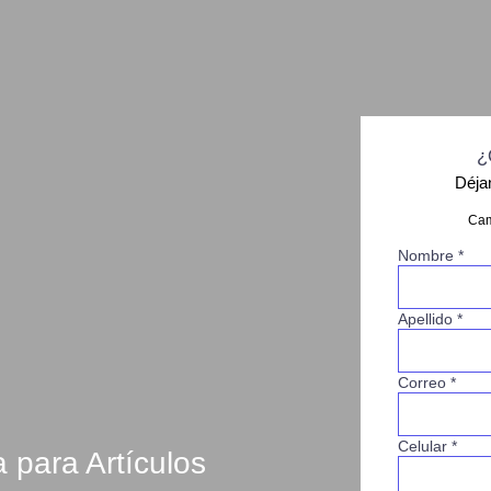
¿
Déja
Cam
Nombre *
Apellido *
Correo *
Celular *
a para Artículos