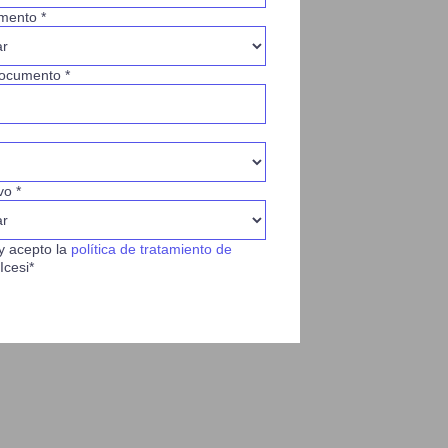
mento *
ocumento *
vo *
y acepto la
política de tratamiento de
Icesi*