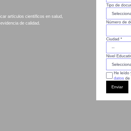
Tipo de docu
icar artículos científicos en salud,
Número de d
evidencia de calidad.
Ciudad *
Nivel Educati
He leído 
datos
de 