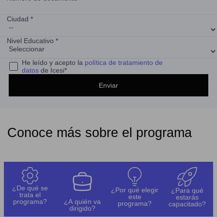
Ciudad *
Nivel Educativo *
He leído y acepto la
política de tratamiento de
datos
de Icesi*
Conoce más sobre el programa
¿De qué se
¿Por qué elegir
¿Para qué
trata el
este
estarás
programa?
¿A quién va
programa?
capacitado?
dirigido?