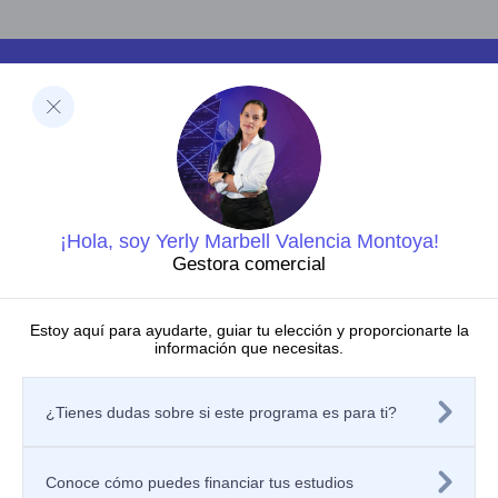
Facultades
Ciencias de la Salud
Negocios y Economía
Barberi de Ingeniería, Diseño y Ciencias Aplicadas
Ciencias Humanas
Decanatura de Innovación Educativa y Fortalecimiento
del PEI
Dirección de Investigaciones
¡Hola, soy Yerly Marbell Valencia Montoya!
Grupos de investigación
Gestora comercial
Centros de investigación
Semilleros de investigación
Proyectos de investigación
Estoy aquí para ayudarte, guiar tu elección y proporcionarte la
información que necesitas.
Directorio de investigadores
Nuestras publicaciones
Políticas
¿Tienes dudas sobre si este programa es para ti?
Tratamiento de datos personales
Política de privacidad de los sitios web
Aviso de privacidad
Mecanismos o canales de atención
Conoce cómo puedes financiar tus estudios