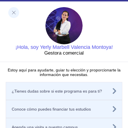
Facultades
Ciencias de la Salud
Negocios y Economía
Barberi de Ingeniería, Diseño y Ciencias Aplicadas
Ciencias Humanas
Decanatura de Innovación Educativa y Fortalecimiento
del PEI
Dirección de Investigaciones
¡Hola, soy Yerly Marbell Valencia Montoya!
Grupos de investigación
Gestora comercial
Centros de investigación
Semilleros de investigación
Proyectos de investigación
Estoy aquí para ayudarte, guiar tu elección y proporcionarte la
información que necesitas.
Directorio de investigadores
Nuestras publicaciones
Políticas
¿Tienes dudas sobre si este programa es para ti?
Tratamiento de datos personales
Política de privacidad de los sitios web
Aviso de privacidad
Mecanismos o canales de atención
Conoce cómo puedes financiar tus estudios
Contáctanos
Solicitar información
Registra tu PQRSF
Agenda una visita a nuestro campus