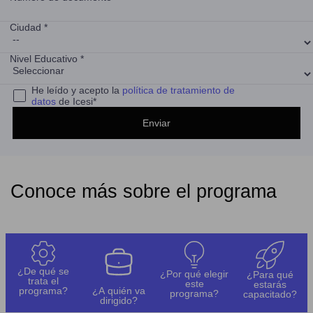
Ciudad *
Nivel Educativo *
He leído y acepto la
política de tratamiento de
datos
de Icesi*
Conoce más sobre el programa
¿De qué se
¿Por qué elegir
¿Para qué
trata el
este
estarás
programa?
¿A quién va
programa?
capacitado?
dirigido?