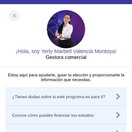
Facultades
Ciencias de la Salud
Negocios y Economía
Barberi de Ingeniería, Diseño y Ciencias Aplicadas
Ciencias Humanas
Decanatura de Innovación Educativa y Fortalecimiento
del PEI
Dirección de Investigaciones
¡Hola, soy Yerly Marbell Valencia Montoya!
Grupos de investigación
Gestora comercial
Centros de investigación
Semilleros de investigación
Proyectos de investigación
Estoy aquí para ayudarte, guiar tu elección y proporcionarte la
información que necesitas.
Directorio de investigadores
Nuestras publicaciones
Políticas
¿Tienes dudas sobre si este programa es para ti?
Tratamiento de datos personales
Política de privacidad de los sitios web
Aviso de privacidad
Mecanismos o canales de atención
Conoce cómo puedes financiar tus estudios
Contáctanos
Solicitar información