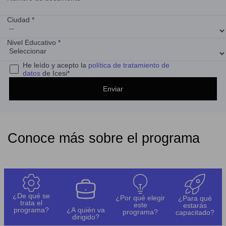
Ciudad *
Nivel Educativo *
He leído y acepto la
política de tratamiento de
datos
de Icesi*
Conoce más sobre el programa
¿De qué se
¿Por qué elegir
¿Para qué
trata el
este
estarás
programa?
¿A quién va
programa?
capacitado?
dirigido?