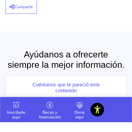
Compartir
Ayúdanos a ofrecerte
siempre la mejor información.
Cuéntanos que te pareció este
contenido
Inscríbete
Becas y
Dona
Regular
aquí
financiación
aquí
Bueno
Por mejorar