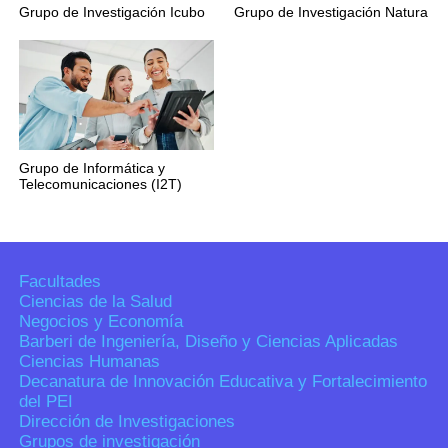
Grupo de Investigación Icubo
Grupo de Investigación Natura
Grupo de Informática y
Telecomunicaciones (I2T)
Facultades
Ciencias de la Salud
Negocios y Economía
Barberi de Ingeniería, Diseño y Ciencias Aplicadas
Ciencias Humanas
Decanatura de Innovación Educativa y Fortalecimiento
del PEI
Dirección de Investigaciones
Grupos de investigación