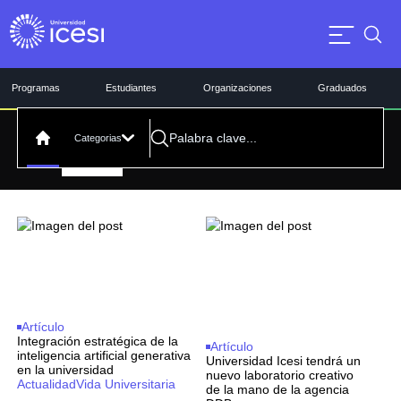
Programas
Estudiantes
Organizaciones
Graduados
Categorias
Vida Universitaria
Todos
Artículo
Podcast
Video
Filtrar por:
Artículo
Integración estratégica de la
Artículo
inteligencia artificial generativa
Universidad Icesi tendrá un
en la universidad
nuevo laboratorio creativo
Actualidad
Vida Universitaria
de la mano de la agencia