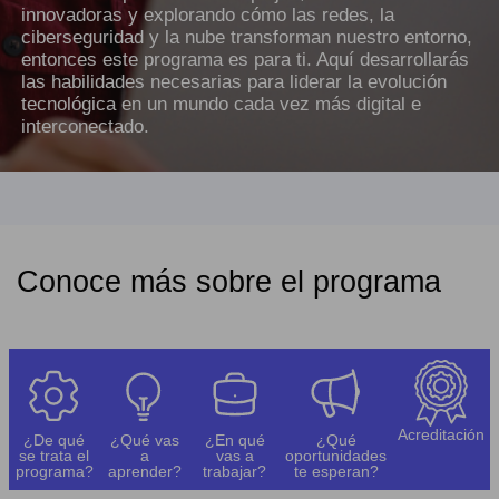
innovadoras y explorando cómo las redes, la
ciberseguridad y la nube transforman nuestro entorno,
entonces este programa es para ti. Aquí desarrollarás
las habilidades necesarias para liderar la evolución
tecnológica en un mundo cada vez más digital e
interconectado.
Conoce más sobre el programa
Acreditación
¿De qué
¿Qué vas
¿En qué
¿Qué
se trata el
a
vas a
oportunidades
programa?
aprender?
trabajar?
te esperan?