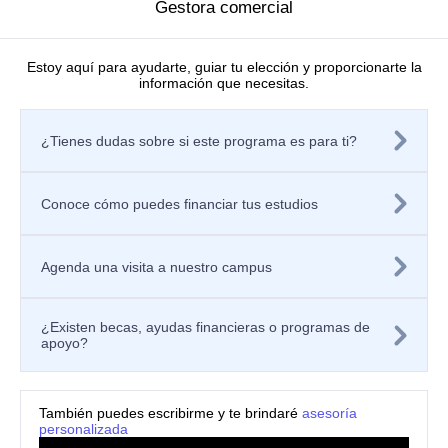
Grupos de investigación
Gestora comercial
Centros de investigación
Semilleros de investigación
Proyectos de investigación
Estoy aquí para ayudarte, guiar tu elección y proporcionarte la
información que necesitas.
Directorio de investigadores
Nuestras publicaciones
Políticas
¿Tienes dudas sobre si este programa es para ti?
Tratamiento de datos personales
Política de privacidad de los sitios web
Aviso de privacidad
Mecanismos o canales de atención
Conoce cómo puedes financiar tus estudios
Contáctanos
Solicitar información
Registra tu PQRSF
Agenda una visita a nuestro campus
Universidad Icesi, Calle 18 No. 122-135
Pance, Cali – Colombia
Teléfono: +57 (602) 555 2334
¿Existen becas, ayudas financieras o programas de
Celular: +57 300 910 8606
apoyo?
ventanillaunica@icesi.edu.co
También puedes escribirme y te brindaré
asesoría
personalizada