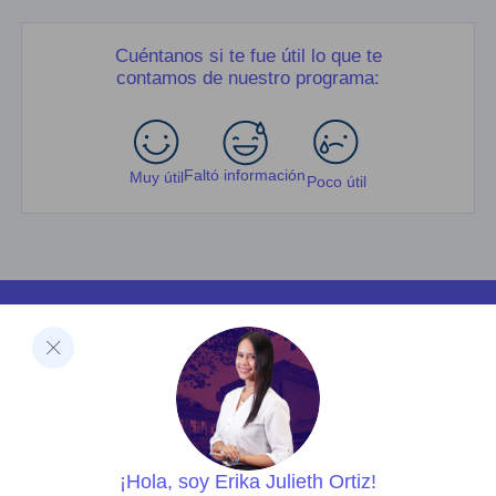
Cuéntanos si te fue útil lo que te
contamos de nuestro programa:
Faltó información
Muy útil
Poco útil
Facultades
Ciencias de la Salud
Negocios y Economía
Barberi de Ingeniería, Diseño y Ciencias Aplicadas
Ciencias Humanas
Decanatura de Innovación Educativa y Fortalecimiento
del PEI
Dirección de Investigaciones
¡Hola, soy Erika Julieth Ortiz!