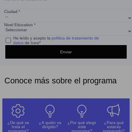
Ciudad *
Nivel Educativo *
He leído y acepto la
política de tratamiento de
datos
de Icesi*
Conoce más sobre el programa
¿De qué se
¿A quién va
¿Por qué elegir
¿Para qué
trata el
dirigido?
este
estarás
programa?
programa?
preparado?