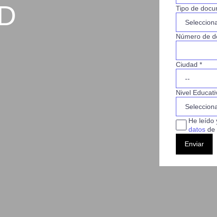
3D
Tipo de docu
Número de d
Ciudad *
Nivel Educati
He leído 
datos
de 