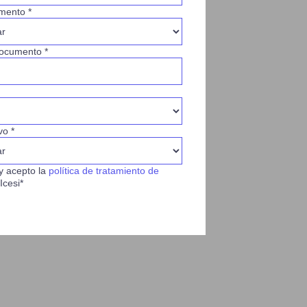
mento *
ocumento *
vo *
y acepto la
política de tratamiento de
Icesi*