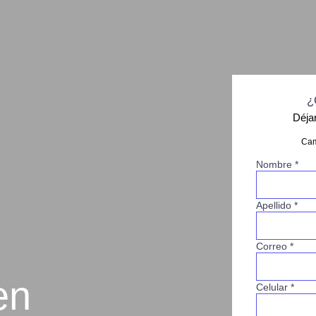
¿
Déja
Cam
Nombre *
Apellido *
Correo *
en
Celular *