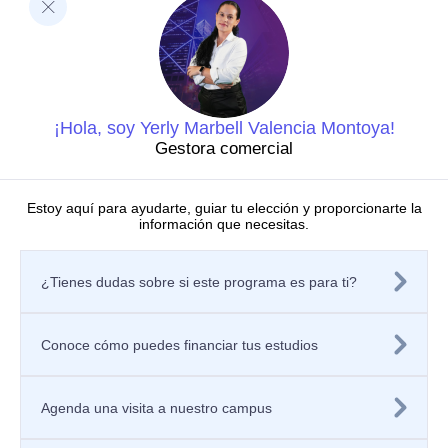
Ciencias de la Salud
Negocios y Economía
Barberi de Ingeniería, Diseño y Ciencias Aplicadas
Ciencias Humanas
Decanatura de Innovación Educativa y Fortalecimiento
del PEI
Dirección de Investigaciones
¡Hola, soy Yerly Marbell Valencia Montoya!
Grupos de investigación
Gestora comercial
Centros de investigación
Semilleros de investigación
Proyectos de investigación
Estoy aquí para ayudarte, guiar tu elección y proporcionarte la
información que necesitas.
Directorio de investigadores
Nuestras publicaciones
Políticas
¿Tienes dudas sobre si este programa es para ti?
Tratamiento de datos personales
Política de privacidad de los sitios web
Aviso de privacidad
Mecanismos o canales de atención
Conoce cómo puedes financiar tus estudios
Contáctanos
Solicitar información
Registra tu PQRSF
Agenda una visita a nuestro campus
Universidad Icesi, Calle 18 No. 122-135
Pance, Cali – Colombia