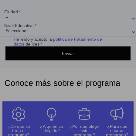
Ciudad *
Nivel Educativo *
He leído y acepto la
política de tratamiento de
datos
de Icesi*
Conoce más sobre el programa
¿De qué se
¿A quién va
¿Por qué elegir
¿Para qué
trata el
dirigido?
este
estarás
programa?
programa?
preparado?