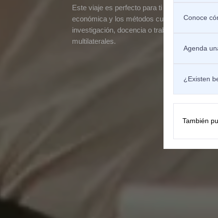
Este viaje es perfecto para ti si tienes el anhe
Conoce cóm
económica y los métodos cuantitativos. ¿Tu 
investigación, docencia o trabajando en enti
multilaterales.
Agenda una
¿Existen b
También pu