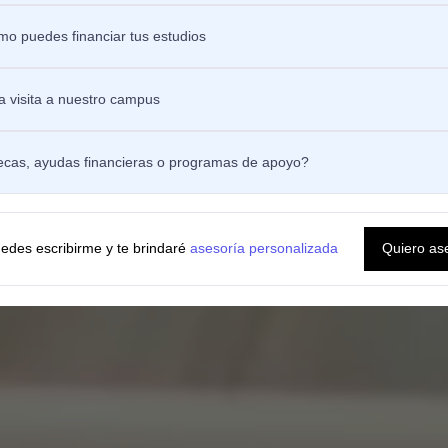
lo de sumergirte en la teoría
o puedes financiar tus estudios
destino? Una carrera académica en
dades gubernamentales, gremios o
 visita a nuestro campus
ecas, ayudas financieras o programas de apoyo?
edes escribirme y te brindaré
asesoría personalizada
Quiero as