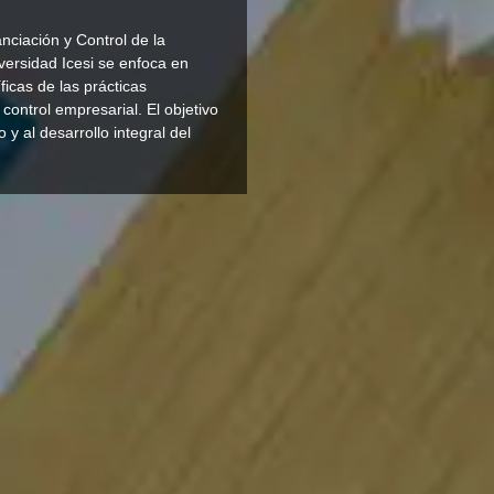
nciación y Control de la
ersidad Icesi se enfoca en
ficas de las prácticas
 control empresarial. El objetivo
o y al desarrollo integral del