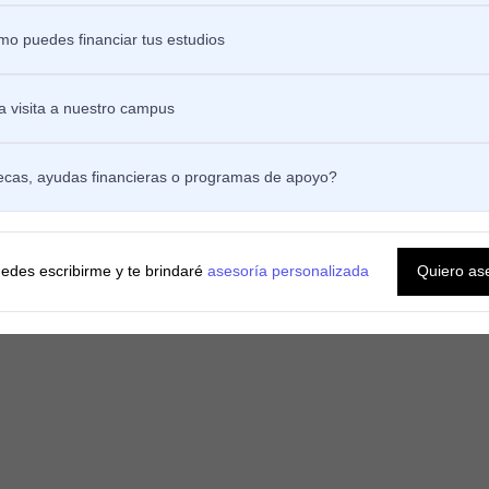
 en Medicina Interna y te interesa
o puedes financiar tus estudios
y tratamiento de enfermedades
 visita a nuestro campus
ecas, ayudas financieras o programas de apoyo?
edes escribirme y te brindaré
asesoría personalizada
Quiero as