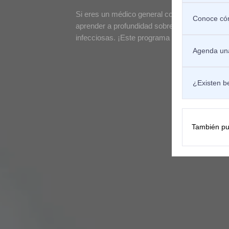
Si eres un médico general con Especialización
Conoce cóm
aprender a profundidad sobre el diagnóstico 
infecciosas. ¡Este programa es para ti!
Agenda una
¿Existen b
También pu