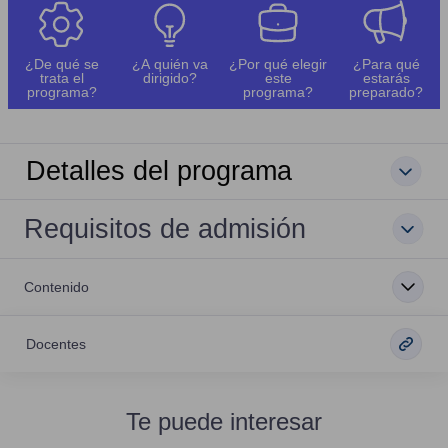
¿De qué se
¿A quién va
¿Por qué elegir
¿Para qué
trata el
dirigido?
este
estarás
programa?
programa?
preparado?
Detalles del programa
Requisitos de admisión
Contenido
Docentes
Te puede interesar