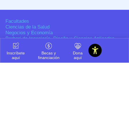
Facultades
Ciencias de la Salud
Negocios y Economía
Barberi de Ingeniería, Diseño y Ciencias Aplicadas
Ciencias Humanas
Decanatura de Innovación Educativa y Fortalecimiento
Inscríbete
Becas y
Dona
del PEI
aquí
financiación
aquí
Dirección de Investigaciones
Grupos de investigación
Centros de investigación
Semilleros de investigación
Proyectos de investigación
Directorio de investigadores
Nuestras publicaciones
Políticas
Tratamiento de datos personales
Política de privacidad de los sitios web
Aviso de privacidad
Mecanismos o canales de atención