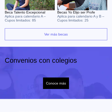
Beca Talento Excepcional
Becas Yo Elijo ser Profe
Aplica para calendario A –
Aplica para calendario A y B –
Cupos limitados: 85
Cupos limitados: 25
Ver más becas
Convenios con colegios
Conoce más
¿Interesado en iniciar
un programa en la Icesi?