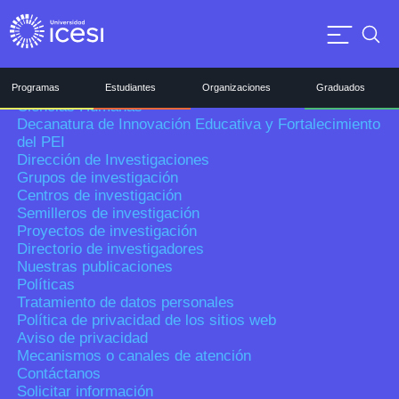
Semilleros de Investigación
Proyectos de Investigación
Facultades
Directorio de Investigadores
Ciencias de la Salud
Nuestras Publicaciones
Negocios y Economía
Laboratorios
Barberi de Ingeniería, Diseño y Ciencias Aplicadas
Programas
Editorial
Estudiantes
Organizaciones
Graduados
Ciencias Humanas
Contáctanos
Decanatura de Innovación Educativa y Fortalecimiento
Solicitar información
del PEI
Registra aquí tu PQRS
Dirección de Investigaciones
Colaboradores
Grupos de investigación
Servicios
Centros de investigación
Intranet
Semilleros de investigación
Fondo de empleados
Proyectos de investigación
Profesores
Directorio de investigadores
Nuestras publicaciones
Políticas
Tratamiento de datos personales
Política de privacidad de los sitios web
Aviso de privacidad
Mecanismos o canales de atención
Contáctanos
Solicitar información