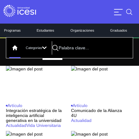
Programas
Estudiantes
Organizaciones
Graduados
Categorias
Investigación
Todos
Artículo
Podcast
Video
Filtrar por:
Artículo
Artículo
Integración estratégica de la
Comunicado de la Alianza
inteligencia artificial
4U
generativa en la universidad
Actualidad
Actualidad
Vida Universitaria